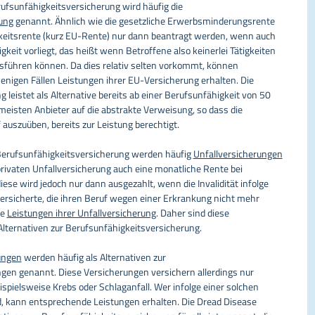
erufsunfähigkeitsversicherung wird häufig die
ung
genannt. Ähnlich wie die gesetzliche Erwerbsminderungsrente
keitsrente (kurz EU-Rente) nur dann beantragt werden, wenn auch
keit vorliegt, das heißt wenn Betroffene also keinerlei Tätigkeiten
führen können. Da dies relativ selten vorkommt, können
nigen Fällen Leistungen ihrer EU-Versicherung erhalten. Die
 leistet als Alternative bereits ab einer Berufsunfähigkeit von 50
meisten Anbieter auf die abstrakte Verweisung, so dass die
 auszuüben, bereits zur Leistung berechtigt.
r Berufsunfähigkeitsversicherung werden häufig
Unfallversicherungen
rivaten Unfallversicherung auch eine monatliche Rente bei
diese wird jedoch nur dann ausgezahlt, wenn die Invalidität infolge
 Versicherte, die ihren Beruf wegen einer Erkrankung nicht mehr
ne
Leistungen ihrer Unfallversicherung
. Daher sind diese
Alternativen zur Berufsunfähigkeitsversicherung.
ungen
werden häufig als Alternativen zur
gen genannt. Diese Versicherungen versichern allerdings nur
pielsweise Krebs oder Schlaganfall. Wer infolge einer solchen
, kann entsprechende Leistungen erhalten. Die Dread Disease