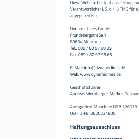
Diese Website besteht aus Teilangebo
Verantwortlicher i. S. d. § 5 TMG für 
angegeben ist:
Dynamic Lines GmbH
Frundsbergstraße 1
80634 München
Tel.: 089 / 80 97 98 39
Fax: 089 / 80 97 98 66
E-Mail: info@dynamiclines.de
Web: www.dynamiclines.de
Geschäftsführer:
Andreas Wernberger, Markus Dellma
Amtsgericht München: HRB 126013
Ust-ID-Nr: DE20234800
Haftungsausschluss
Inhalt des Onlineangebotes