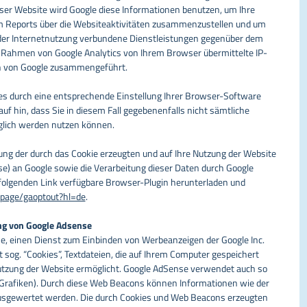
eser Website wird Google diese Informationen benutzen, um Ihre
 Reports über die Websiteaktivitäten zusammenzustellen und um
der Internetnutzung verbundene Dienstleistungen gegenüber dem
m Rahmen von Google Analytics von Ihrem Browser übermittelte IP-
en von Google zusammengeführt.
es durch eine entsprechende Einstellung Ihrer Browser-Software
auf hin, dass Sie in diesem Fall gegebenenfalls nicht sämtliche
glich werden nutzen können.
ung der durch das Cookie erzeugten und auf Ihre Nutzung der Website
se) an Google sowie die Verarbeitung dieser Daten durch Google
folgenden Link verfügbare Browser-Plugin herunterladen und
dlpage/gaoptout?hl=de
.
ng von Google Adsense
e, einen Dienst zum Einbinden von Werbeanzeigen der Google Inc.
sog. “Cookies”, Textdateien, die auf Ihrem Computer gespeichert
utzung der Website ermöglicht. Google AdSense verwendet auch so
Grafiken).
Durch diese Web Beacons können Informationen wie der
usgewertet werden. Die durch Cookies und Web Beacons erzeugten