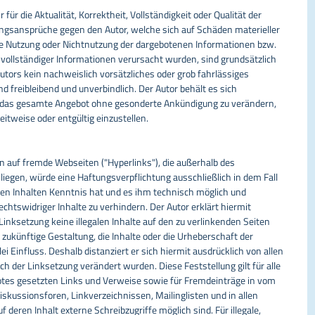
ür die Aktualität, Korrektheit, Vollständigkeit oder Qualität der
ungsansprüche gegen den Autor, welche sich auf Schäden materieller
 die Nutzung oder Nichtnutzung der dargebotenen Informationen bzw.
nvollständiger Informationen verursacht wurden, sind grundsätzlich
tors kein nachweislich vorsätzliches oder grob fahrlässiges
nd freibleibend und unverbindlich. Der Autor behält es sich
der das gesamte Angebot ohne gesonderte Ankündigung zu verändern,
eitweise oder entgültig einzustellen.
n auf fremde Webseiten ("Hyperlinks"), die außerhalb des
iegen, würde eine Haftungsverpflichtung ausschließlich in dem Fall
 den Inhalten Kenntnis hat und es ihm technisch möglich und
chtswidriger Inhalte zu verhindern. Der Autor erklärt hiermit
Linksetzung keine illegalen Inhalte auf den zu verlinkenden Seiten
 zukünftige Gestaltung, die Inhalte oder die Urheberschaft der
ei Einfluss. Deshalb distanziert er sich hiermit ausdrücklich von allen
ach der Linksetzung verändert wurden. Diese Feststellung gilt für alle
otes gesetzten Links und Verweise sowie für Fremdeinträge in vom
skussionsforen, Linkverzeichnissen, Mailinglisten und in allen
eren Inhalt externe Schreibzugriffe möglich sind. Für illegale,