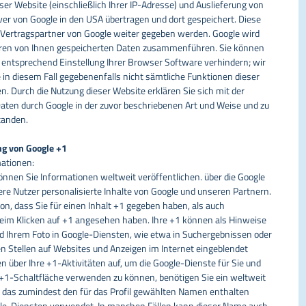
er Website (einschließlich Ihrer IP-Adresse) und Auslieferung von
r von Google in den USA übertragen und dort gespeichert. Diese
Vertragspartner von Google weiter gegeben werden. Google wird
deren von Ihnen gespeicherten Daten zusammenführen. Sie können
ne entsprechend Einstellung Ihrer Browser Software verhindern; wir
e in diesem Fall gegebenenfalls nicht sämtliche Funktionen dieser
. Durch die Nutzung dieser Website erklären Sie sich mit der
aten durch Google in der zuvor beschriebenen Art und Weise und zu
tanden.
ng von Google +1
ationen:
önnen Sie Informationen weltweit veröffentlichen. über die Google
re Nutzer personalisierte Inhalte von Google und unseren Partnern.
on, dass Sie für einen Inhalt +1 gegeben haben, als auch
 beim Klicken auf +1 angesehen haben. Ihre +1 können als Hinweise
Ihrem Foto in Google-Diensten, wie etwa in Suchergebnissen oder
en Stellen auf Websites und Anzeigen im Internet eingeblendet
 über Ihre +1-Aktivitäten auf, um die Google-Dienste für Sie und
+1-Schaltfläche verwenden zu können, benötigen Sie ein weltweit
l, das zumindest den für das Profil gewählten Namen enthalten
gle-Diensten verwendet. In manchen Fällen kann dieser Name auch